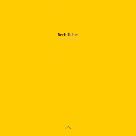
—
Verkehrsübungsplatz
—
Über uns
Rechtliches
—
Impressum
—
Datenschutzerklärung
info@travering.de