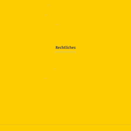
—
Sicherheitstraining
—
Verkehrsübungsplatz
—
Über uns
Rechtliches
—
Impressum
—
Datenschutzerklärung
info@travering.de