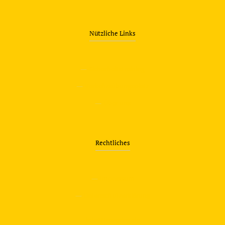
Nützliche Links
—
Sicherheitstraining
—
Verkehrsübungsplatz
—
Über uns
Rechtliches
—
Impressum
—
Datenschutzerklärung
info@travering.de