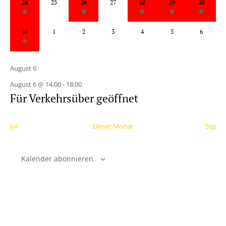
24
25
26
27
28
29
30
Veranstaltung,
Veranstaltungen,
Veranstaltung,
Veranstaltungen,
Veranstaltungen,
Veranstaltu
Veran
1
0
0
0
0
0
0
31
1
2
3
4
5
6
Veranstaltung,
Veranstaltungen,
Veranstaltungen,
Veranstaltungen,
Veranstaltungen,
Veranstalt
Veran
August 6
August 6 @ 14:00
-
18:00
Für Verkehrsüber geöffnet
Jul
Dieser Monat
Sep
Kalender abonnieren