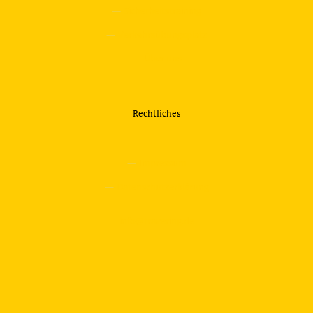
—
Sicherheitstraining
—
Verkehrsübungsplatz
—
Über uns
Rechtliches
—
Impressum
—
Datenschutzerklärung
info@travering.de