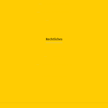
—
Sicherheitstraining
—
Verkehrsübungsplatz
—
Über uns
Rechtliches
—
Impressum
—
Datenschutzerklärung
info@travering.de