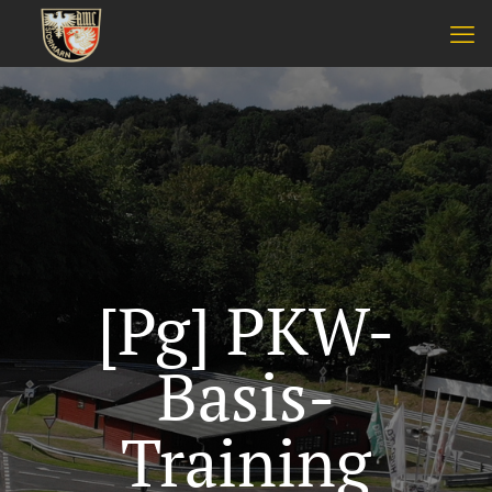
[Pg] PKW-
Basis-
Training