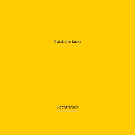
Nützliche Links
—
Sicherheitstraining
—
Verkehrsübungsplatz
—
Über uns
Rechtliches
—
Impressum