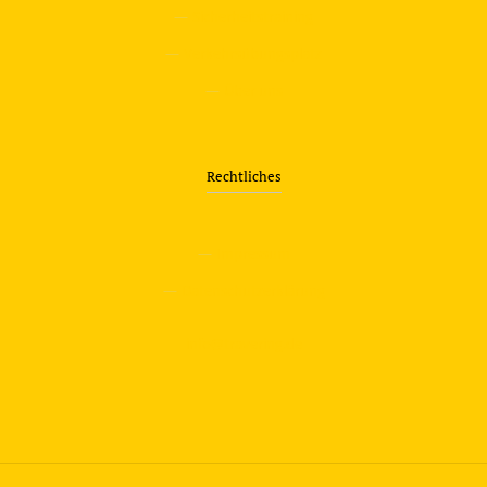
—
Sicherheitstraining
—
Verkehrsübungsplatz
—
Über uns
Rechtliches
—
Impressum
—
Datenschutzerklärung
info@travering.de