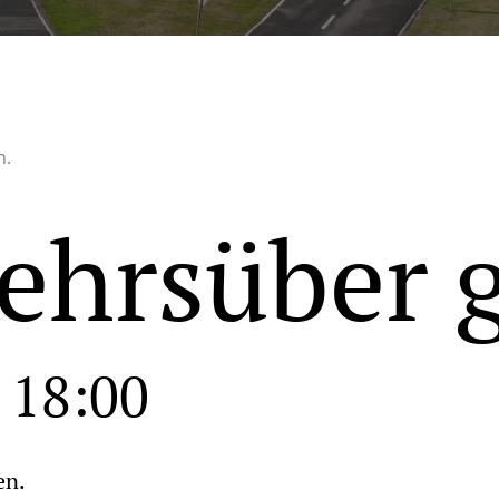
n.
ehrsüber 
-
18:00
en.