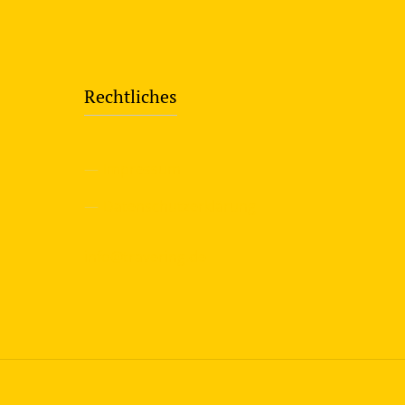
Rechtliches
—
Impressum
—
Datenschutzerklärung
info@travering.de