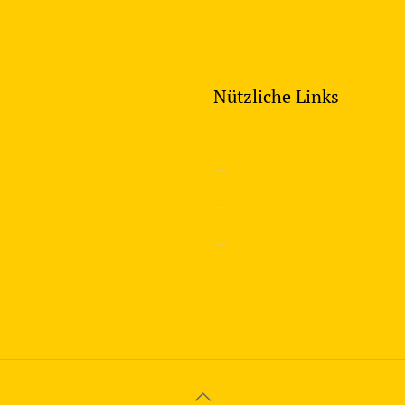
Nützliche Links
—
Sicherheitstraining
—
Verkehrsübungsplatz
—
Über uns