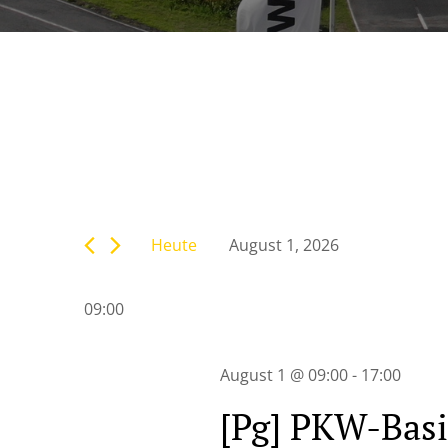
Veranstaltunge
Bitte
Suche
Schlüsselwort
eingeben.
Heute
August 1, 2026
Suche
und
Datum
nach
wählen.
Veranstaltungen
09:00
Ansichten,
Schlüsselwort.
Navigation
August 1 @ 09:00
-
17:00
[Pg] PKW-Bas