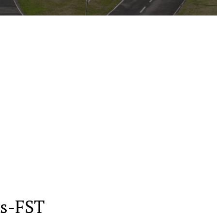
n
is-FST