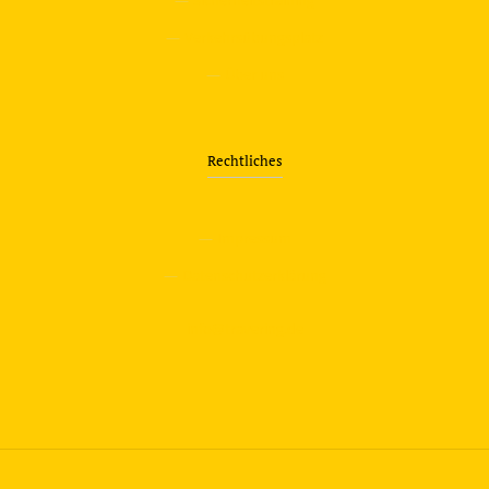
—
Sicherheitstraining
—
Verkehrsübungsplatz
—
Über uns
Rechtliches
—
Impressum
—
Datenschutzerklärung
info@travering.de