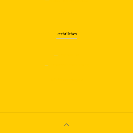
—
Verkehrsübungsplatz
—
Über uns
Rechtliches
—
Impressum
—
Datenschutzerklärung
info@travering.de