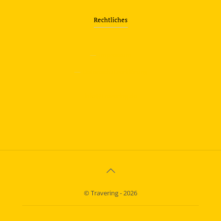
Rechtliches
—
Impressum
—
Datenschutzerklärung
info@travering.de
© Travering - 2026