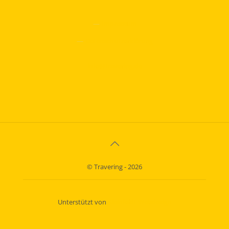
—
Impressum
—
Datenschutzerklärung
info@travering.de
© Travering - 2026
Unterstützt von
Kleinfeldt Webdesign