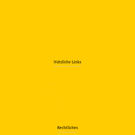
Nützliche Links
—
Sicherheitstraining
—
Verkehrsübungsplatz
—
Über uns
Rechtliches