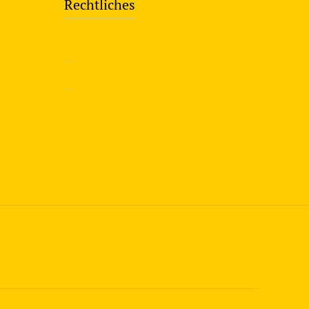
Rechtliches
—
Impressum
—
Datenschutzerklärung
info@travering.de