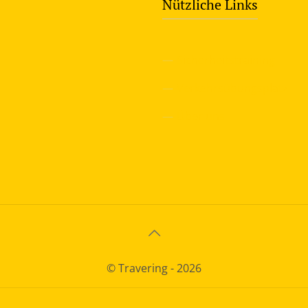
Nützliche Links
—
Sicherheitstraining
—
Verkehrsübungsplatz
—
Über uns
© Travering - 2026