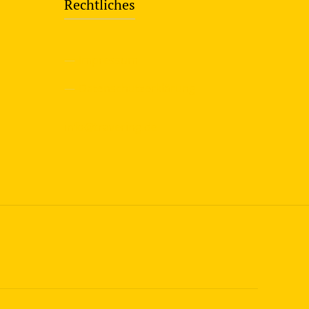
Rechtliches
—
Impressum
—
Datenschutzerklärung
info@travering.de