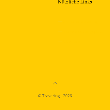
Nützliche Links
—
Sicherheitstraining
—
Verkehrsübungsplatz
—
Über uns
© Travering - 2026