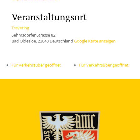
Veranstaltungsort
Travering
Sehmsdorfer Strasse 82
Bad Oldesloe
,
23843
Deutschland
Google Karte anzeigen
Für Verkehrsüber geöffnet
Für Verkehrsüber geöffnet