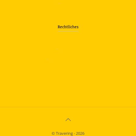
—
Über uns
Rechtliches
—
Impressum
—
Datenschutzerklärung
info@travering.de
© Travering - 2026