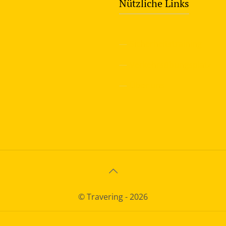
Nützliche Links
—
Sicherheitstraining
—
Verkehrsübungsplatz
—
Über uns
© Travering - 2026