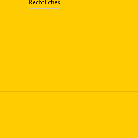
Rechtliches
—
Impressum
—
Datenschutzerklärung
info@travering.de