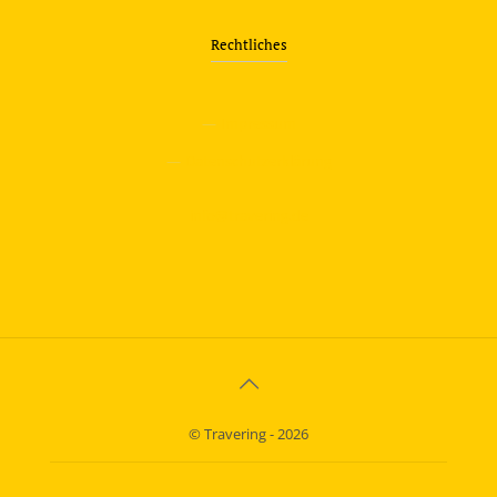
Rechtliches
—
Impressum
—
Datenschutzerklärung
info@travering.de
© Travering - 2026