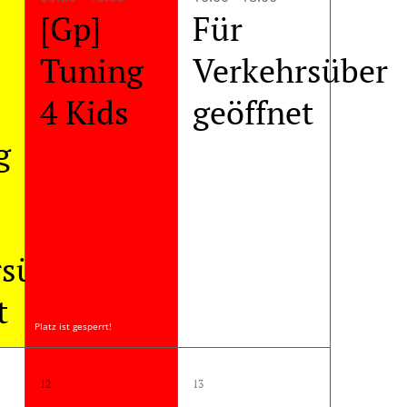
[Gp]
Für
Tuning
Verkehrsüber
4 Kids
geöffnet
g
rsüber
t
Platz ist gesperrt!
1
1
12
13