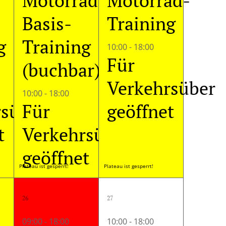
Motorrad-
Motorrad-
Basis-
Training
g
Training
10:00
-
18:00
Für
(buchbar)
Verkehrsüber
10:00
-
18:00
rsüber
Für
geöffnet
t
Verkehrsüber
geöffnet
Plateau ist gesperrt!
Plateau ist gesperrt!
1
1
26
27
altungen,
Veranstaltung,
Veranstaltung,
09:00
-
18:00
10:00
-
18:00