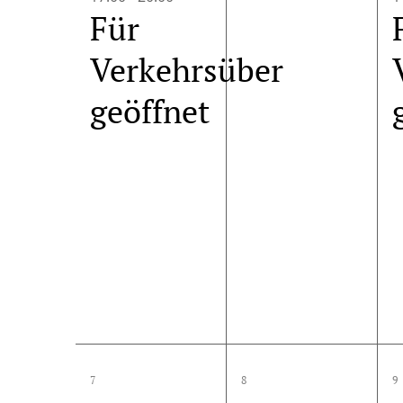
Für
Verkehrsüber
geöffnet
1
0
7
8
9