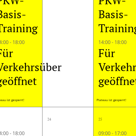
PKW-
PKW-
Basis-
Basis-
Training
Trainin
4:00
-
18:00
14:00
-
18:00
Für
Für
Verkehrsüber
Verkeh
geöffnet
geöffne
teau ist gesperrt!
Plateau ist gesperrt!
1
0
2
24
25
ungen,
Veranstaltung,
Veranstaltungen,
Veranst
4:00
-
18:00
09:00
-
17:00