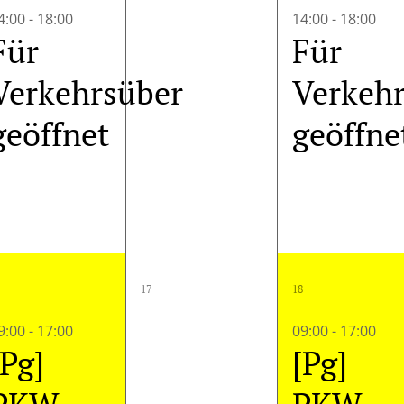
ungen,
Veranstaltung,
Veranstaltungen,
Veranst
4:00
-
18:00
14:00
-
18:00
Für
Für
Verkehrsüber
Verkeh
geöffnet
geöffne
2
0
2
17
18
ungen,
Veranstaltungen,
Veranstaltungen,
Veranst
9:00
-
17:00
09:00
-
17:00
[Pg]
[Pg]