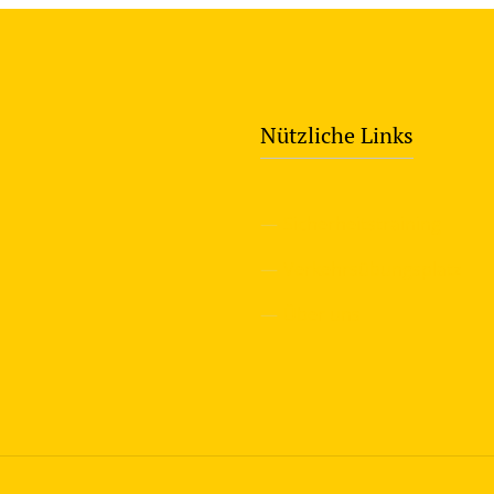
Nützliche Links
—
Sicherheitstraining
—
Verkehrsübungsplatz
—
Über uns