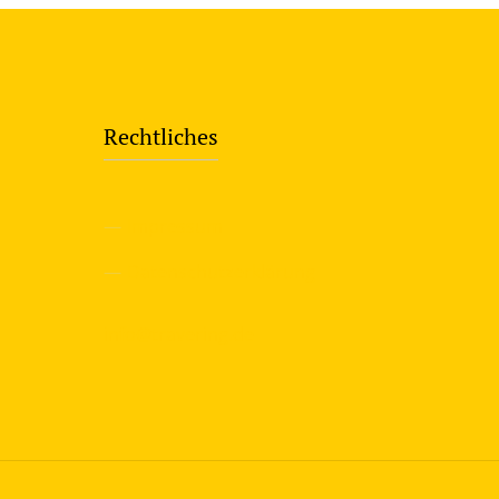
Rechtliches
—
Impressum
—
Datenschutzerklärung
info@travering.de