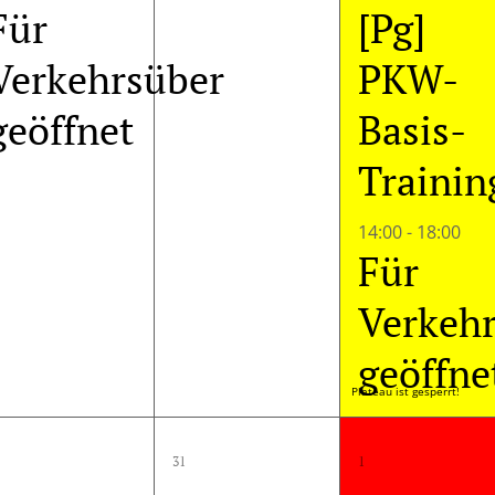
Für
[Pg]
Verkehrsüber
PKW-
geöffnet
Basis-
Trainin
14:00
-
18:00
Für
Verkeh
geöffne
Plateau ist gesperrt!
1
0
1
31
1