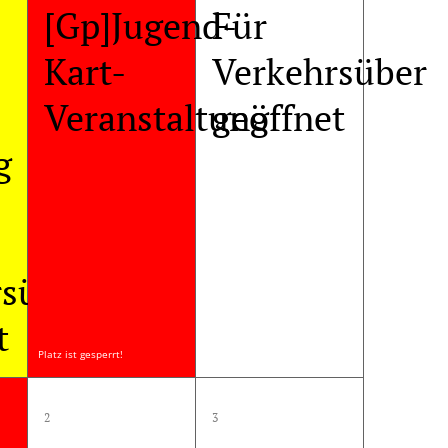
[Gp]Jugend-
Für
Kart-
Verkehrsüber
Veranstaltung
geöffnet
g
rsüber
t
Platz ist gesperrt!
1
1
2
3