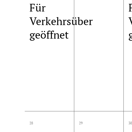
Für
Verkehrsüber
geöffnet
1
0
28
29
30