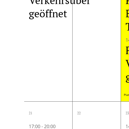
Verkehrsüber
geöffnet
1
Pla
1
0
21
22
23
Veranstaltung,
Veranstalt
17:00
-
20:00
1