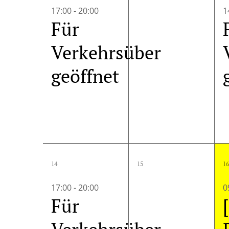
Veranstaltung,
Veranstalt
17:00
-
20:00
1
Für
Verkehrsüber
geöffnet
1
0
14
15
16
Veranstaltung,
Veranstalt
17:00
-
20:00
0
Für