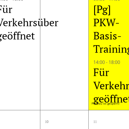
Für
[Pg]
Verkehrsüber
PKW-
geöffnet
Basis-
Trainin
14:00
-
18:00
Für
Verkeh
geöffne
Plateau ist gesperrt!
1
0
1
10
11