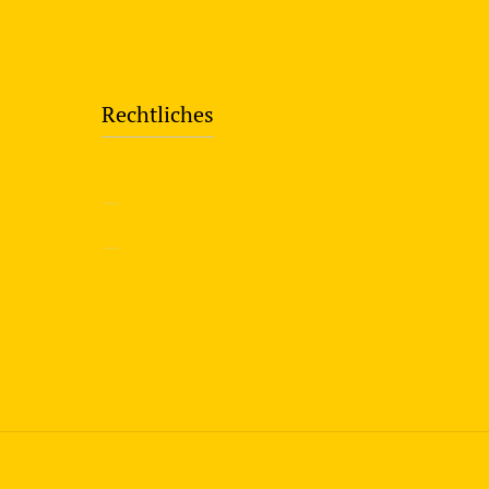
Rechtliches
—
Impressum
—
Datenschutzerklärung
info@travering.de