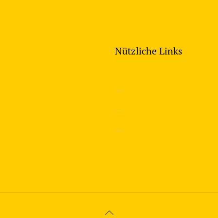
Nützliche Links
—
Sicherheitstraining
—
Verkehrsübungsplatz
—
Über uns