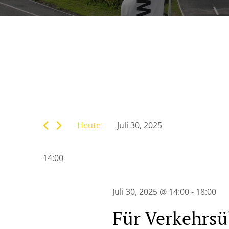
Veranstaltunge
Bitte
Suche
Schlüsselwort
eingeben.
Heute
Juli 30, 2025
Suche
und
Datum
nach
wählen.
Veranstaltungen
14:00
Ansichten,
Schlüsselwort.
Navigation
Juli 30, 2025 @ 14:00
-
18:00
Für Verkehrsü