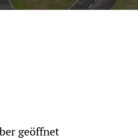
n
ber geöffnet