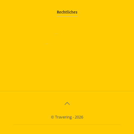
Rechtliches
—
Impressum
—
Datenschutzerklärung
info@travering.de
© Travering - 2026