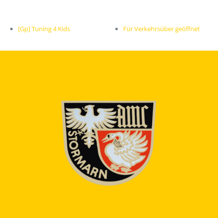
[Gp] Tuning 4 Kids
Für Verkehrsüber geöffnet