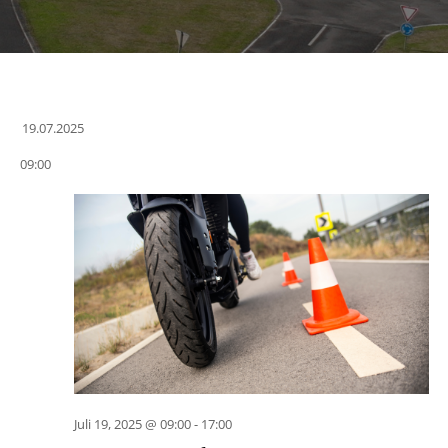
19.07.2025
Datum
09:00
wählen.
Juli 19, 2025 @ 09:00
-
17:00