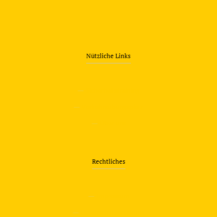
Nützliche Links
—
Sicherheitstraining
—
Verkehrsübungsplatz
—
Über uns
Rechtliches
—
Impressum
—
Datenschutzerklärung