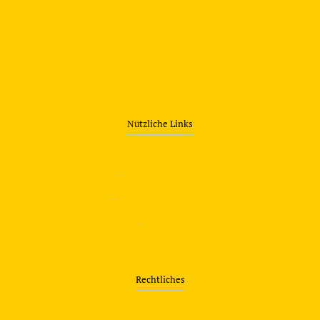
Nützliche Links
—
Sicherheitstraining
—
Verkehrsübungsplatz
—
Über uns
Rechtliches