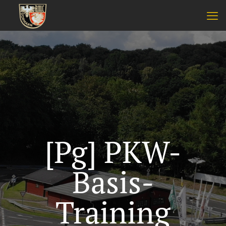
[Pg] PKW-
Basis-
Training