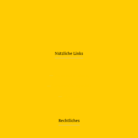
Nützliche Links
—
Sicherheitstraining
—
Verkehrsübungsplatz
—
Über uns
Rechtliches