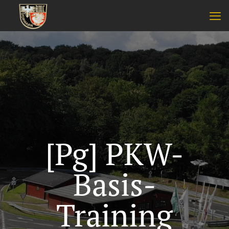
[Pg] PKW-
Basis-
Training