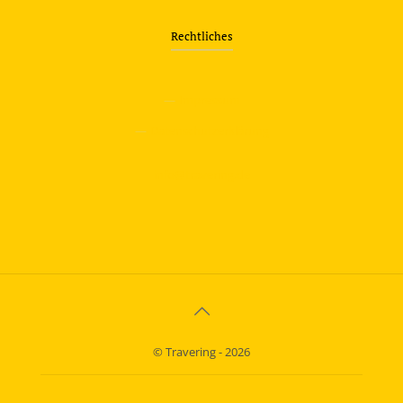
Rechtliches
—
Impressum
—
Datenschutzerklärung
info@travering.de
© Travering - 2026