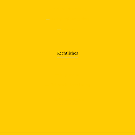
—
Sicherheitstraining
—
Verkehrsübungsplatz
—
Über uns
Rechtliches
—
Impressum
—
Datenschutzerklärung
info@travering.de