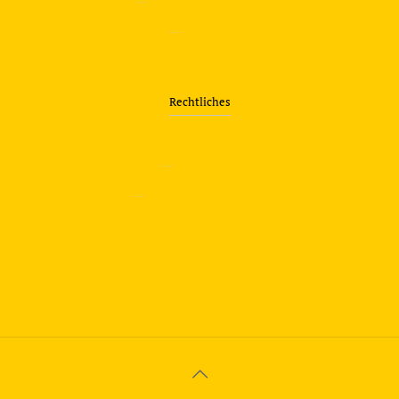
—
Verkehrsübungsplatz
—
Über uns
Rechtliches
—
Impressum
—
Datenschutzerklärung
info@travering.de