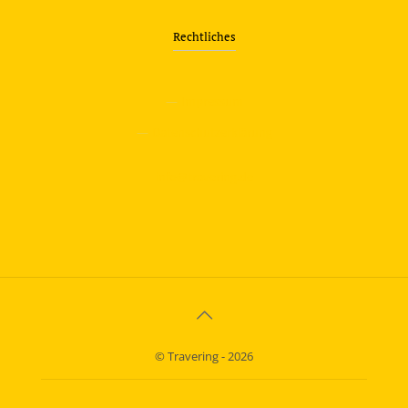
Rechtliches
—
Impressum
—
Datenschutzerklärung
info@travering.de
© Travering - 2026