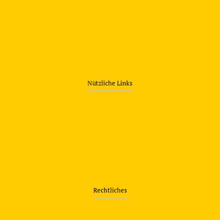
Nützliche Links
—
Sicherheitstraining
—
Verkehrsübungsplatz
—
Über uns
Rechtliches