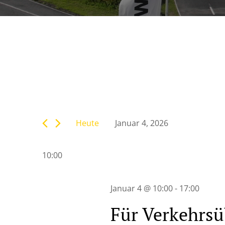
Veranstaltunge
Bitte
Suche
Schlüsselwort
eingeben.
Heute
Januar 4, 2026
Suche
und
Datum
nach
wählen.
Veranstaltungen
10:00
Ansichten,
Schlüsselwort.
Navigation
Januar 4 @ 10:00
-
17:00
Für Verkehrsü