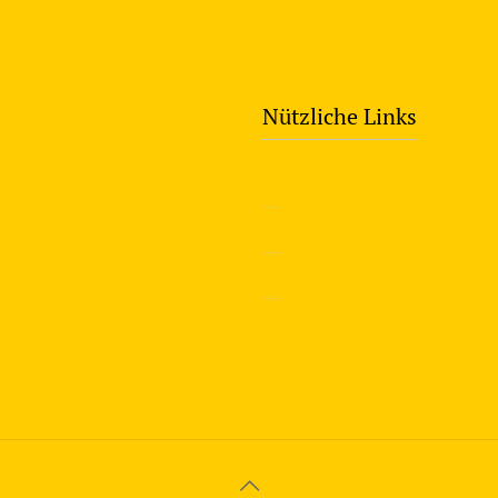
Nützliche Links
—
Sicherheitstraining
—
Verkehrsübungsplatz
—
Über uns