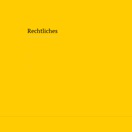
Rechtliches
—
Impressum
—
Datenschutzerklärung
info@travering.de