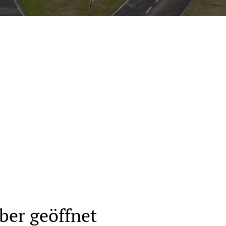
n
ber geöffnet