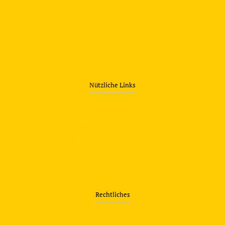
Nützliche Links
—
Sicherheitstraining
—
Verkehrsübungsplatz
—
Über uns
Rechtliches