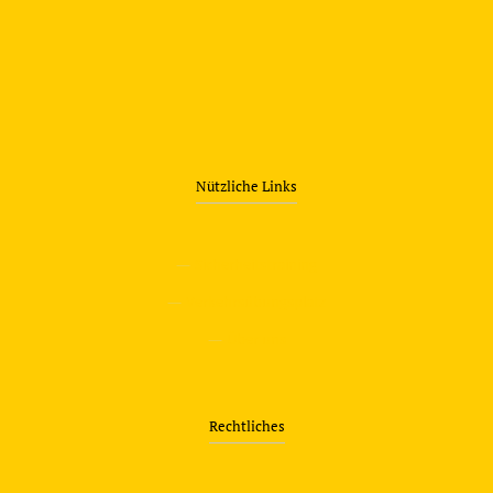
Nützliche Links
—
Sicherheitstraining
—
Verkehrsübungsplatz
—
Über uns
Rechtliches