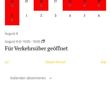
24
25
26
27
28
29
30
Veranstaltung,
Veranstaltungen,
Veranstaltung,
Veranstaltungen,
Veranstaltungen,
Veranstaltu
Veran
1
0
0
0
0
0
0
31
1
2
3
4
5
6
Veranstaltung,
Veranstaltungen,
Veranstaltungen,
Veranstaltungen,
Veranstaltungen,
Veranstalt
Veran
August 8
August 8 @ 10:00
-
18:00
Für Verkehrsüber geöffnet
Jul
Dieser Monat
Sep
Kalender abonnieren