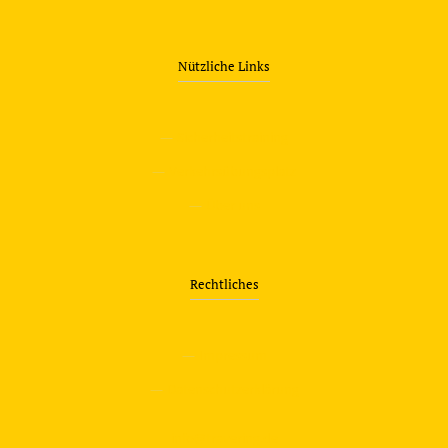
Nützliche Links
—
Sicherheitstraining
—
Verkehrsübungsplatz
—
Über uns
Rechtliches
—
Impressum
—
Datenschutzerklärung
info@travering.de