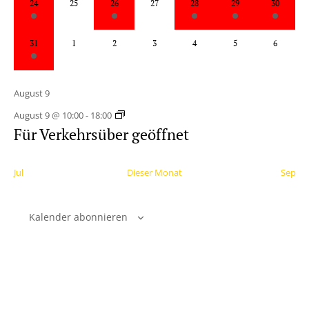
24
25
26
27
28
29
30
Veranstaltung,
Veranstaltungen,
Veranstaltung,
Veranstaltungen,
Veranstaltungen,
Veranstaltu
Veran
1
0
0
0
0
0
0
31
1
2
3
4
5
6
Veranstaltung,
Veranstaltungen,
Veranstaltungen,
Veranstaltungen,
Veranstaltungen,
Veranstalt
Veran
August 9
August 9 @ 10:00
-
18:00
Für Verkehrsüber geöffnet
Jul
Dieser Monat
Sep
Kalender abonnieren