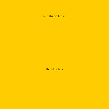
Nützliche Links
—
Sicherheitstraining
—
Verkehrsübungsplatz
—
Über uns
Rechtliches
—
Impressum
—
Datenschutzerklärung
info@travering.de