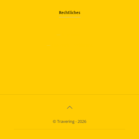
Rechtliches
—
Impressum
—
Datenschutzerklärung
info@travering.de
© Travering - 2026