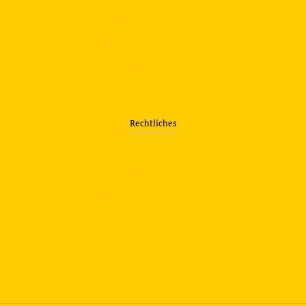
—
Sicherheitstraining
—
Verkehrsübungsplatz
—
Über uns
Rechtliches
—
Impressum
—
Datenschutzerklärung
info@travering.de