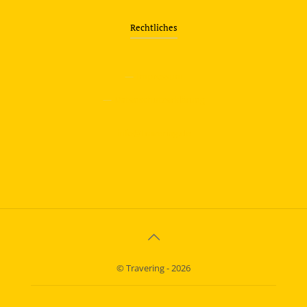
Rechtliches
—
Impressum
—
Datenschutzerklärung
info@travering.de
© Travering - 2026