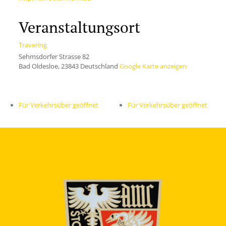
Veranstaltungsort
Travering
Sehmsdorfer Strasse 82
Bad Oldesloe
,
23843
Deutschland
Google Karte anzeigen
Für Verkehrsüber geöffnet
Für Verkehrsüber geöffnet