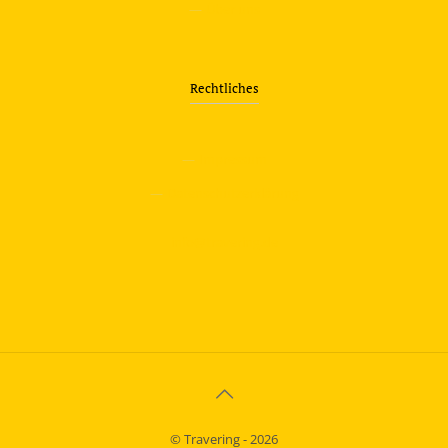
—
Über uns
Rechtliches
—
Impressum
—
Datenschutzerklärung
info@travering.de
© Travering - 2026