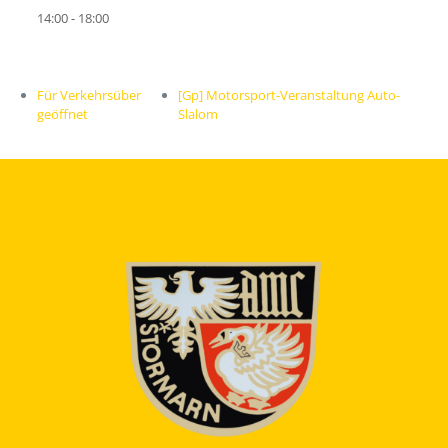
14:00 - 18:00
Für Verkehrsüber
[Gp] Motorsport-Veranstaltung Auto-
geöffnet
Slalom