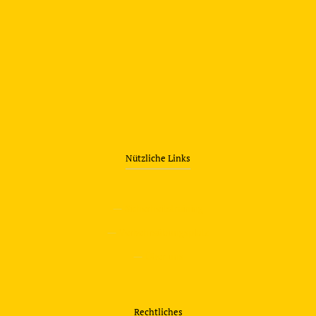
Nützliche Links
—
Sicherheitstraining
—
Verkehrsübungsplatz
—
Über uns
Rechtliches