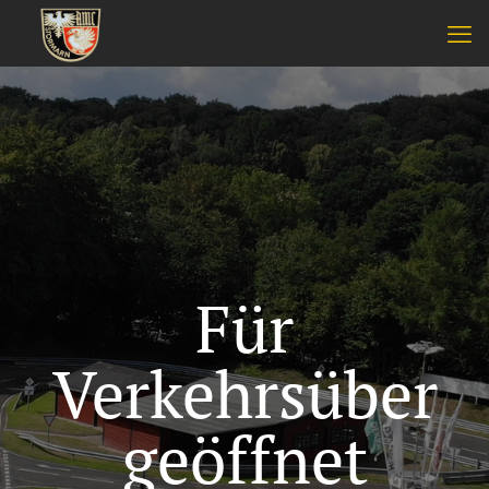
Für
Verkehrsüber
geöffnet