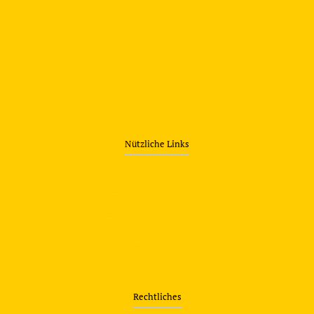
Nützliche Links
—
Sicherheitstraining
—
Verkehrsübungsplatz
—
Über uns
Rechtliches