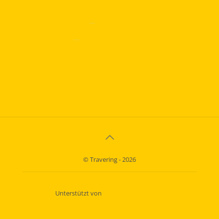
—
Impressum
—
Datenschutzerklärung
info@travering.de
© Travering - 2026
Unterstützt von
Kleinfeldt Webdesign