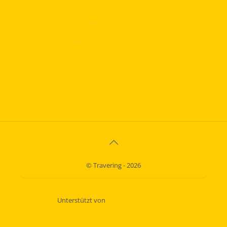
—
Impressum
—
Datenschutzerklärung
info@travering.de
© Travering - 2026
Unterstützt von
Kleinfeldt Webdesign