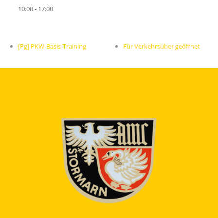
10:00 - 17:00
[Pg] PKW-Basis-Training
Für Verkehrsüber geöffnet