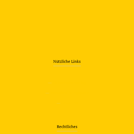
Nützliche Links
—
Sicherheitstraining
—
Verkehrsübungsplatz
—
Über uns
Rechtliches