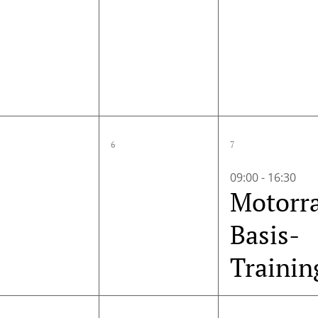
0
0
1
6
7
ungen,
Veranstaltungen,
Veranstaltungen,
Veranst
09:00
-
16:30
Motorr
Basis-
Trainin
0
0
0