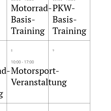
Motorrad-
PKW-
Basis-
Basis-
Training
Training
1
0
8
9
altung,
Veranstaltung,
Veranstaltung
10:00
-
17:00
ad-
Motorsport-
Veranstaltung
g
1
0