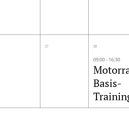
0
0
1
27
28
ungen,
Veranstaltungen,
Veranstaltungen,
Veranst
09:00
-
16:30
Motorr
Basis-
Trainin