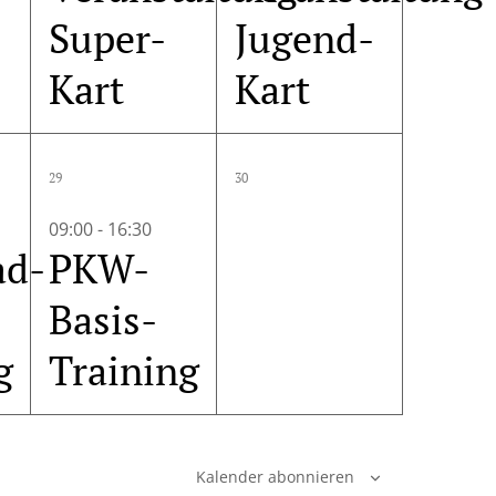
Super-
Jugend-
Kart
Kart
1
0
29
30
altung,
Veranstaltung,
Veranstaltung
09:00
-
16:30
ad-
PKW-
Basis-
g
Training
Kalender abonnieren