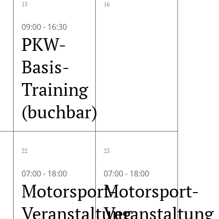
15
16
altungen,
Veranstaltung,
Veranstaltung
09:00
-
16:30
PKW-
Basis-
Training
(buchbar)
1
1
22
23
altungen,
Veranstaltung,
Veranstaltung,
07:00
-
18:00
07:00
-
18:00
Motorsport-
Motorsport-
Veranstaltung
Veranstaltung