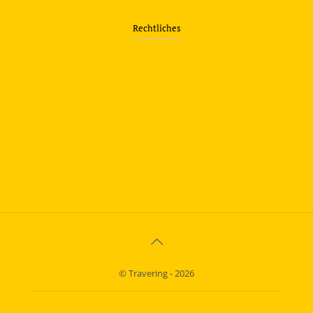
Rechtliches
—
Impressum
—
Datenschutzerklärung
info@travering.de
© Travering - 2026