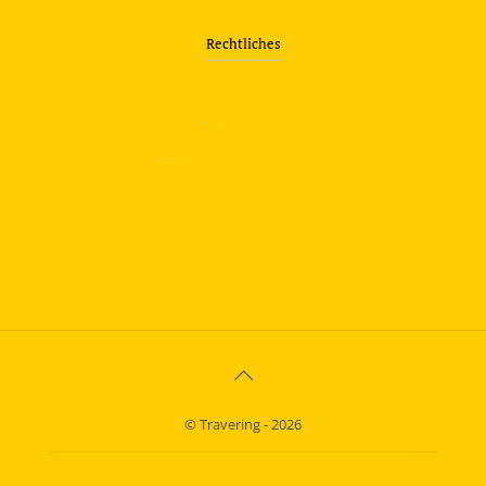
Rechtliches
—
Impressum
—
Datenschutzerklärung
info@travering.de
© Travering - 2026