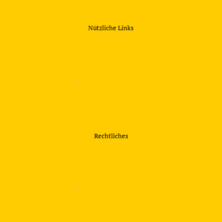
Nützliche Links
—
Sicherheitstraining
—
Verkehrsübungsplatz
—
Über uns
Rechtliches
—
Impressum
—
Datenschutzerklärung
info@travering.de