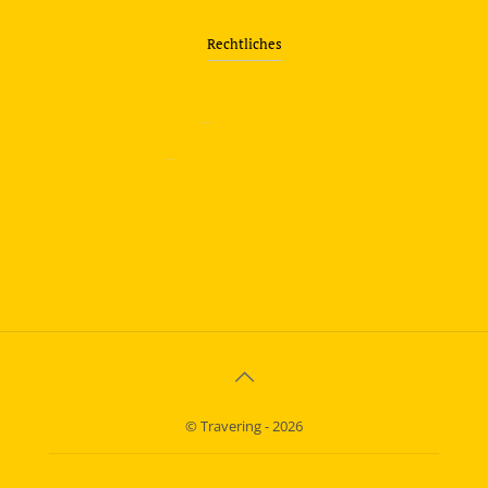
Rechtliches
—
Impressum
—
Datenschutzerklärung
info@travering.de
© Travering - 2026