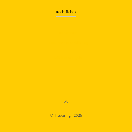
Rechtliches
—
Impressum
—
Datenschutzerklärung
info@travering.de
© Travering - 2026