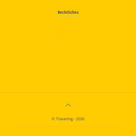
Rechtliches
—
Impressum
—
Datenschutzerklärung
info@travering.de
© Travering - 2026