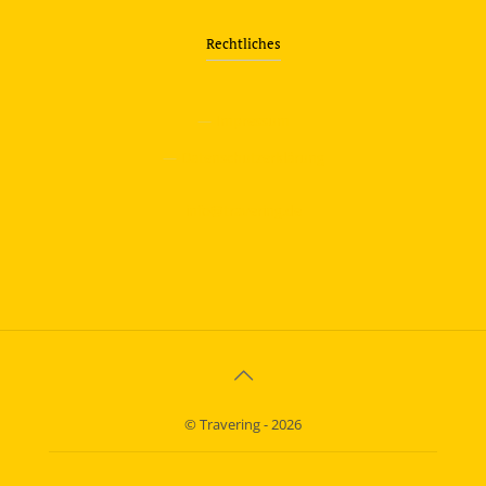
Rechtliches
—
Impressum
—
Datenschutzerklärung
info@travering.de
© Travering - 2026